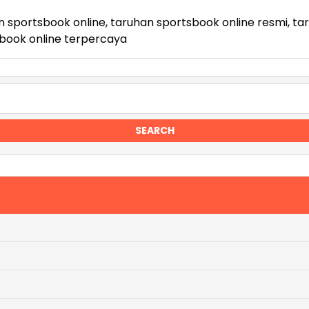
an sportsbook online
,
taruhan sportsbook online resmi
,
ta
book online terpercaya