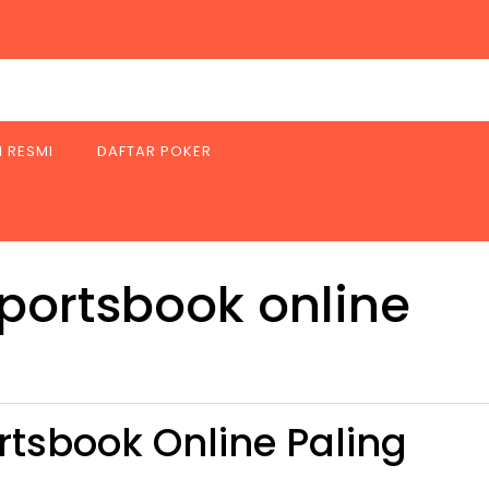
I RESMI
DAFTAR POKER
portsbook online
rtsbook Online Paling