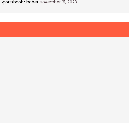
 Sportsbook Sbobet
November 21, 2023