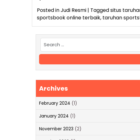
Posted in
Judi Resmi
|
Tagged
situs taruh
sportsbook online terbaik
,
taruhan sports
Archives
February 2024
(1)
January 2024
(1)
November 2023
(2)