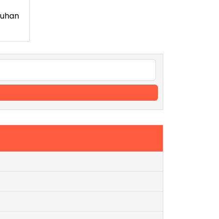
ruhan