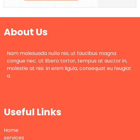
About Us
Nam malesuada nulla nisi, ut faucibus magna
congue nec. Ut libero tortor, tempus at auctor in,
molestie at nisi. In enim ligula, consequat eu feugiat
a.
Useful Links
Home
services