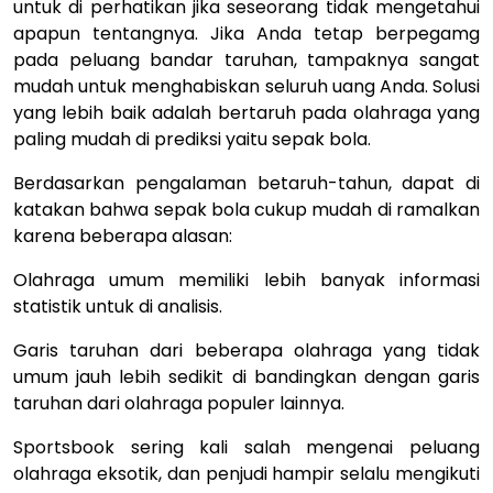
untuk di perhatikan jika seseorang tidak mengetahui
apapun tentangnya. Jika Anda tetap berpegamg
pada peluang bandar taruhan, tampaknya sangat
mudah untuk menghabiskan seluruh uang Anda. Solusi
yang lebih baik adalah bertaruh pada olahraga yang
paling mudah di prediksi yaitu sepak bola.
Berdasarkan pengalaman betaruh-tahun, dapat di
katakan bahwa sepak bola cukup mudah di ramalkan
karena beberapa alasan:
Olahraga umum memiliki lebih banyak informasi
statistik untuk di analisis.
Garis taruhan dari beberapa olahraga yang tidak
umum jauh lebih sedikit di bandingkan dengan garis
taruhan dari olahraga populer lainnya.
Sportsbook sering kali salah mengenai peluang
olahraga eksotik, dan penjudi hampir selalu mengikuti