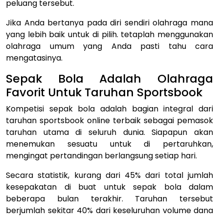
peluang tersebut.
Jika Anda bertanya pada diri sendiri olahraga mana
yang lebih baik untuk di pilih. tetaplah menggunakan
olahraga umum yang Anda pasti tahu cara
mengatasinya.
Sepak Bola Adalah Olahraga
Favorit Untuk Taruhan Sportsbook
Kompetisi sepak bola adalah bagian integral dari
taruhan sportsbook online terbaik sebagai pemasok
taruhan utama di seluruh dunia. Siapapun akan
menemukan sesuatu untuk di pertaruhkan,
mengingat pertandingan berlangsung setiap hari.
Secara statistik, kurang dari 45% dari total jumlah
kesepakatan di buat untuk sepak bola dalam
beberapa bulan terakhir. Taruhan tersebut
berjumlah sekitar 40% dari keseluruhan volume dana