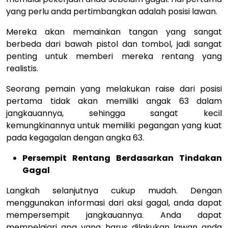
yang perlu anda pertimbangkan adalah posisi lawan.
Mereka akan memainkan tangan yang sangat
berbeda dari bawah pistol dan tombol, jadi sangat
penting untuk memberi mereka rentang yang
realistis.
Seorang pemain yang melakukan raise dari posisi
pertama tidak akan memiliki angak 63 dalam
jangkauannya, sehingga sangat kecil
kemungkinannya untuk memiliki pegangan yang kuat
pada kegagalan dengan angka 63.
Persempit Rentang Berdasarkan Tindakan
Gagal
Langkah selanjutnya cukup mudah. Dengan
menggunakan informasi dari aksi gagal, anda dapat
mempersempit jangkauannya. Anda dapat
mempelajari apa yang harus dilakukan lawan anda