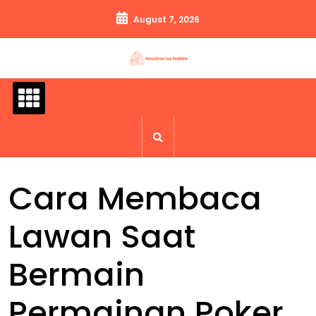
Skip
August 7, 2026
to
content
Cara Membaca
Lawan Saat
Bermain
Permainan Poker