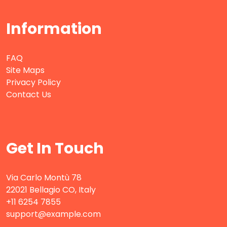
Information
FAQ
Site Maps
Privacy Policy
Contact Us
Get In Touch
Via Carlo Montù 78
22021 Bellagio CO, Italy
+11 6254 7855
support@example.com