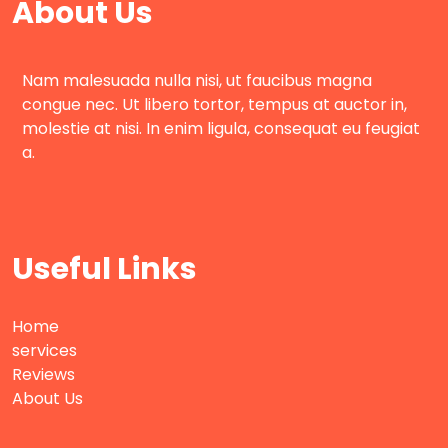
About Us
Nam malesuada nulla nisi, ut faucibus magna
congue nec. Ut libero tortor, tempus at auctor in,
molestie at nisi. In enim ligula, consequat eu feugiat
a.
Useful Links
Home
services
Reviews
About Us