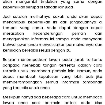
akan mengambil tindakan yang sama dengan
kepemilikan serupa di tangan lain juga.
Jadi setelah melihatnya sekali, anda akan dapat
menghapus kepemilikan ini dari jangkauannya di
tempat yang sama. Anda dapat dengan cepat
merasakan kecenderungan pemain dan
menggunakan informasi ini sampai anda menyadari
bahwa lawan anda menyesuaikan permainannya, dan
kemudian bereaksi sesuai dengan itu.
Belajar menempatkan lawan pada jarak tertentu
daripada menebak tangan tertentu adalah cara
terbaik untuk membaca pemain lain. Namun, anda
dapat membuat keputusan yang lebih baik jika
mempertimbangkan semua informasi tambahan
yang tersedia untuk anda.
Meskipun hanya ada beberapa cara untuk membaca
lawan anda saat bermain online, anda bisa